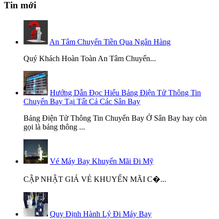
Tin mới
An Tâm Chuyển Tiền Qua Ngân Hàng
Quý Khách Hoàn Toàn An Tâm Chuyển...
Hướng Dẫn Đọc Hiểu Bảng Điện Tử Thông Tin
Chuyến Bay Tại Tất Cả Các Sân Bay
Bảng Điện Tử Thông Tin Chuyến Bay Ở Sân Bay hay còn
gọi là bảng thông ...
Vé Máy Bay Khuyến Mãi Đi Mỹ
CẬP NHẬT GIÁ VÉ KHUYẾN MÃI C�...
Quy Định Hành Lý Đi Máy Bay