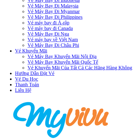
Vé Máy Bay Đi Indonesia
Vé Máy Bay Đi Malaysia
Vé Máy Bay Đi Myanmar
Vé Máy Bay Đi Philippines
Vé máy bay đi Ả-rập
Vé máy bay đi Canada
Vé Máy Bay Đi Nga
Vé máy bay về Việt Nam
Vé Máy Bay Đi Châu Phi
Vé Khuyến Mãi
Vé Máy Bay Khuyến Mãi Nội Địa
Vé Máy Bay Khuyến Mãi Quốc Tế
Vé Khuyến Mãi Của Tất Cả Các Hãng Hàng Không
Hướng Dẫn Đặt Vé
Vé Du Học
Thanh Toán
Liên Hệ