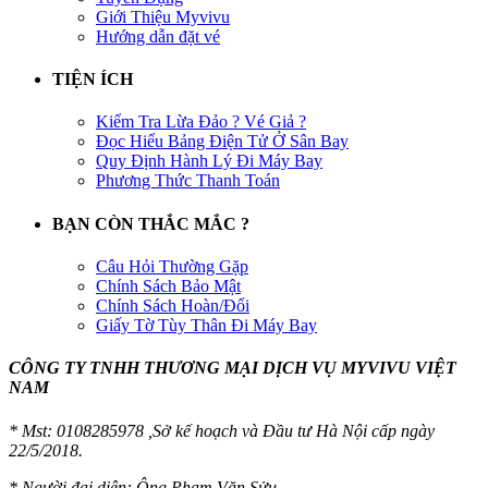
Giới Thiệu Myvivu
Hướng dẫn đặt vé
TIỆN ÍCH
Kiểm Tra Lừa Đảo ? Vé Giả ?
Đọc Hiểu Bảng Điện Tử Ở Sân Bay
Quy Định Hành Lý Đi Máy Bay
Phương Thức Thanh Toán
BẠN CÒN THẮC MẮC ?
Câu Hỏi Thường Gặp
Chính Sách Bảo Mật
Chính Sách Hoàn/Đổi
Giấy Tờ Tùy Thân Đi Máy Bay
CÔNG TY TNHH THƯƠNG MẠI DỊCH VỤ MYVIVU VIỆT
NAM
* Mst:
0108285978 ,Sở kế hoạch và Đầu tư Hà Nội cấp ngày
22/5/2018.
* Người đại diện: Ông Phạm Văn Sửu.