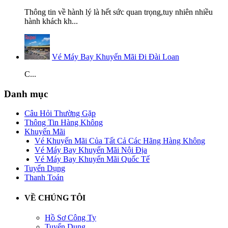
Thông tin về hành lý là hết sức quan trọng,tuy nhiên nhiều
hành khách kh...
Vé Máy Bay Khuyến Mãi Đi Đài Loan
C...
Danh mục
Câu Hỏi Thường Gặp
Thông Tin Hàng Không
Khuyến Mãi
Vé Khuyến Mãi Của Tất Cả Các Hãng Hàng Không
Vé Máy Bay Khuyến Mãi Nội Địa
Vé Máy Bay Khuyến Mãi Quốc Tế
Tuyển Dụng
Thanh Toán
VỀ CHÚNG TÔI
Hồ Sơ Công Ty
Tuyển Dụng