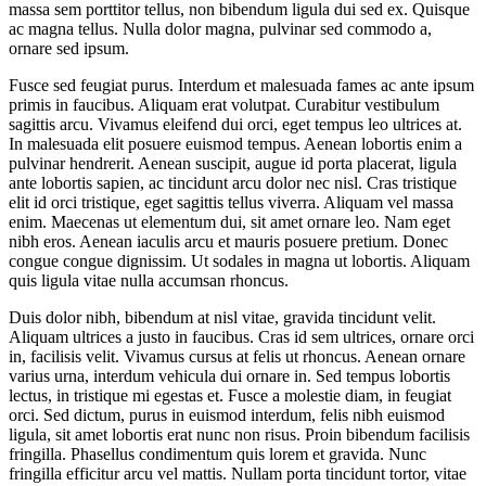
massa sem porttitor tellus, non bibendum ligula dui sed ex. Quisque
ac magna tellus. Nulla dolor magna, pulvinar sed commodo a,
ornare sed ipsum.
Fusce sed feugiat purus. Interdum et malesuada fames ac ante ipsum
primis in faucibus. Aliquam erat volutpat. Curabitur vestibulum
sagittis arcu. Vivamus eleifend dui orci, eget tempus leo ultrices at.
In malesuada elit posuere euismod tempus. Aenean lobortis enim a
pulvinar hendrerit. Aenean suscipit, augue id porta placerat, ligula
ante lobortis sapien, ac tincidunt arcu dolor nec nisl. Cras tristique
elit id orci tristique, eget sagittis tellus viverra. Aliquam vel massa
enim. Maecenas ut elementum dui, sit amet ornare leo. Nam eget
nibh eros. Aenean iaculis arcu et mauris posuere pretium. Donec
congue congue dignissim. Ut sodales in magna ut lobortis. Aliquam
quis ligula vitae nulla accumsan rhoncus.
Duis dolor nibh, bibendum at nisl vitae, gravida tincidunt velit.
Aliquam ultrices a justo in faucibus. Cras id sem ultrices, ornare orci
in, facilisis velit. Vivamus cursus at felis ut rhoncus. Aenean ornare
varius urna, interdum vehicula dui ornare in. Sed tempus lobortis
lectus, in tristique mi egestas et. Fusce a molestie diam, in feugiat
orci. Sed dictum, purus in euismod interdum, felis nibh euismod
ligula, sit amet lobortis erat nunc non risus. Proin bibendum facilisis
fringilla. Phasellus condimentum quis lorem et gravida. Nunc
fringilla efficitur arcu vel mattis. Nullam porta tincidunt tortor, vitae