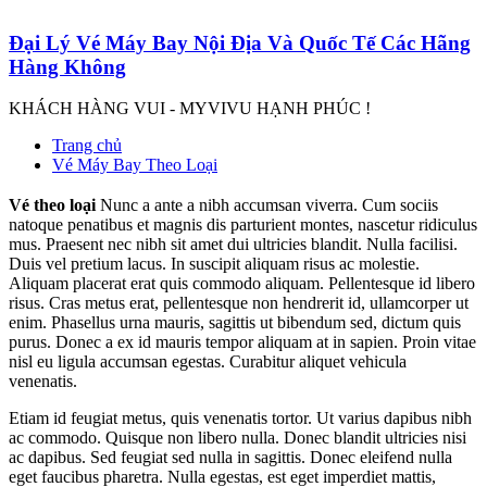
Đại Lý Vé Máy Bay Nội Địa Và Quốc Tế Các Hãng
Hàng Không
KHÁCH HÀNG VUI - MYVIVU HẠNH PHÚC !
Trang chủ
Vé Máy Bay Theo Loại
Vé theo loại
Nunc a ante a nibh accumsan viverra. Cum sociis
natoque penatibus et magnis dis parturient montes, nascetur ridiculus
mus. Praesent nec nibh sit amet dui ultricies blandit. Nulla facilisi.
Duis vel pretium lacus. In suscipit aliquam risus ac molestie.
Aliquam placerat erat quis commodo aliquam. Pellentesque id libero
risus. Cras metus erat, pellentesque non hendrerit id, ullamcorper ut
enim. Phasellus urna mauris, sagittis ut bibendum sed, dictum quis
purus. Donec a ex id mauris tempor aliquam at in sapien. Proin vitae
nisl eu ligula accumsan egestas. Curabitur aliquet vehicula
venenatis.
Etiam id feugiat metus, quis venenatis tortor. Ut varius dapibus nibh
ac commodo. Quisque non libero nulla. Donec blandit ultricies nisi
ac dapibus. Sed feugiat sed nulla in sagittis. Donec eleifend nulla
eget faucibus pharetra. Nulla egestas, est eget imperdiet mattis,