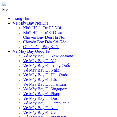
Menu
Trang chủ
Vé Máy Bay Nội Địa
Khởi Hành Từ Hà Nội
Khởi Hành Từ Sài Gòn
Chuyến Bay Đến Hà Nội
Chuyến Bay Đến Sài Gòn
Các Chặng Bay Khác
Vé Máy Bay Quốc Tế
Vé Máy Bay Đi New Zealand
Vé Máy Bay Đi Mỹ
Vé Máy Bay Đi Trung Quốc
Vé Máy Bay Đi Nhật
Vé Máy Bay Đi Hàn Quốc
Vé Máy Bay Đi Lào
Vé Máy Bay Đi Thái Lan
Vé Máy Bay Đi Singapore
Vé Máy Bay Đi Pháp
Vé Máy Bay Đi Đức
Vé Máy Bay Đi Campuchia
Vé Máy Bay Đi Anh
Vé Máy Bay Đi Úc