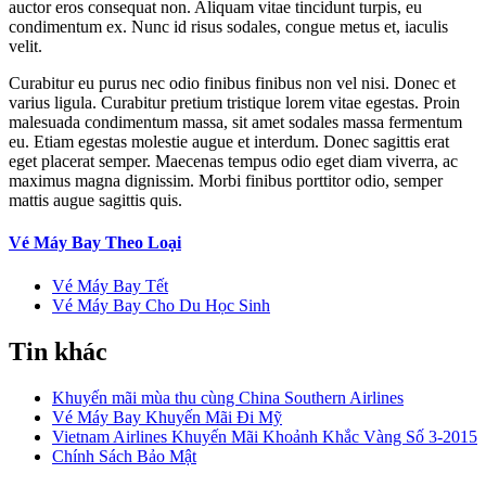
auctor eros consequat non. Aliquam vitae tincidunt turpis, eu
condimentum ex. Nunc id risus sodales, congue metus et, iaculis
velit.
Curabitur eu purus nec odio finibus finibus non vel nisi. Donec et
varius ligula. Curabitur pretium tristique lorem vitae egestas. Proin
malesuada condimentum massa, sit amet sodales massa fermentum
eu. Etiam egestas molestie augue et interdum. Donec sagittis erat
eget placerat semper. Maecenas tempus odio eget diam viverra, ac
maximus magna dignissim. Morbi finibus porttitor odio, semper
mattis augue sagittis quis.
Vé Máy Bay Theo Loại
Vé Máy Bay Tết
Vé Máy Bay Cho Du Học Sinh
Tin khác
Khuyến mãi mùa thu cùng China Southern Airlines
Vé Máy Bay Khuyến Mãi Đi Mỹ
Vietnam Airlines Khuyến Mãi Khoảnh Khắc Vàng Số 3-2015
Chính Sách Bảo Mật