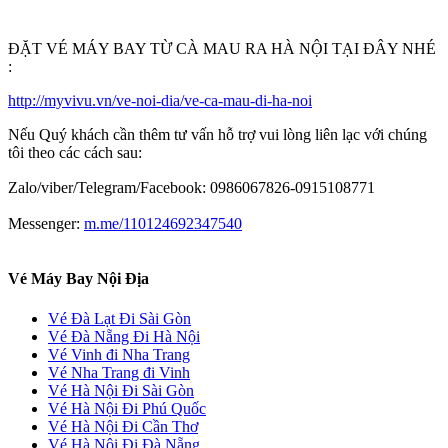
ĐẶT VÉ MÁY BAY TỪ CÀ MAU RA HÀ NỘI TẠI ĐÂY NHÉ
:
http://myvivu.vn/ve-noi-dia/ve-ca-mau-di-ha-noi
Nếu Quý khách cần thêm tư vấn hỗ trợ vui lòng liên lạc với chúng
tôi theo các cách sau:
Zalo/viber/Telegram/Facebook: 0986067826-0915108771
Messenger:
m.me/110124692347540
Vé Máy Bay Nội Địa
Vé Đà Lạt Đi Sài Gòn
Vé Đà Nẵng Đi Hà Nội
Vé Vinh đi Nha Trang
Vé Nha Trang đi Vinh
Vé Hà Nội Đi Sài Gòn
Vé Hà Nội Đi Phú Quốc
Vé Hà Nội Đi Cần Thơ
Vé Hà Nội Đi Đà Nẵng