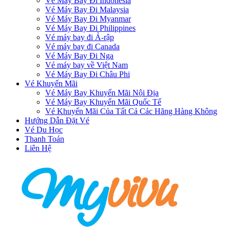
Vé Máy Bay Đi Indonesia
Vé Máy Bay Đi Malaysia
Vé Máy Bay Đi Myanmar
Vé Máy Bay Đi Philippines
Vé máy bay đi Ả-rập
Vé máy bay đi Canada
Vé Máy Bay Đi Nga
Vé máy bay về Việt Nam
Vé Máy Bay Đi Châu Phi
Vé Khuyến Mãi
Vé Máy Bay Khuyến Mãi Nội Địa
Vé Máy Bay Khuyến Mãi Quốc Tế
Vé Khuyến Mãi Của Tất Cả Các Hãng Hàng Không
Hướng Dẫn Đặt Vé
Vé Du Học
Thanh Toán
Liên Hệ