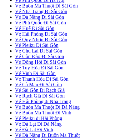
Vé Phú Quốc Đi Hà Nội
Vé Buôn Ma Thuột Đi Sài Gòn
Vé Nha Trang Đi Sài Gòn
Vé Đà Nẵng Đi Sài Gòn
Vé Phú Quốc Đi Sài Gòn
Vé Huế Đi Sài Gòn
Vé Hải Phòng Đi Sài Gòn
Vé Quy Nhơn Đi Sài Gòn
Vé Pleiku Đi Sài Gòn
Vé Chu Lai Đi Sài Gòn
Vé Côn Đảo Đi Sài Gòn
Vé Đồng Hới Đi Sài Gòn
Vé Tuy Hòa Đi Sài Gòn
Vé Vinh Đi Sài Gòn
Vé Thanh Hóa Đi Sài Gòn
Vé Cà Mau Đi Sài Gòn
Vé Sài Gòn Đi Rạch Giá
Vé Rạch Giá Đi Sài Gòn
Vé Hải Phòng đi Nha Trang
Vé Buôn Ma Thuột Đi Đà Nẵng
Vé Buôn Ma Thuột Đi Vinh
Vé Pleiku đi Hải Phòng
Vé Đà Lạt Đi Đà Nẵng
Vé Đà Lạt Đi Vinh
Vé Đà Nẵng Đi Buôn Ma Thuột