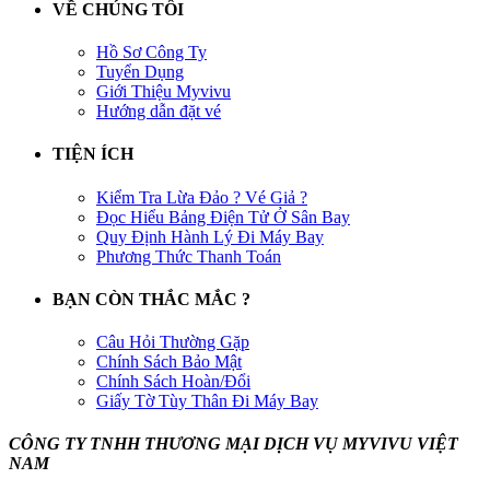
VỀ CHÚNG TÔI
Hồ Sơ Công Ty
Tuyển Dụng
Giới Thiệu Myvivu
Hướng dẫn đặt vé
TIỆN ÍCH
Kiểm Tra Lừa Đảo ? Vé Giả ?
Đọc Hiểu Bảng Điện Tử Ở Sân Bay
Quy Định Hành Lý Đi Máy Bay
Phương Thức Thanh Toán
BẠN CÒN THẮC MẮC ?
Câu Hỏi Thường Gặp
Chính Sách Bảo Mật
Chính Sách Hoàn/Đổi
Giấy Tờ Tùy Thân Đi Máy Bay
CÔNG TY TNHH THƯƠNG MẠI DỊCH VỤ MYVIVU VIỆT
NAM