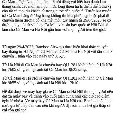
Cà Mau - Cực Nam tổ quốc, nơi nổi tiếng với biết bao danh lam
thắng cảnh, các món ăn ngon nức lòng thiên hạ là điểm điểm thú vị
cho tất cả mọi du khách từ trong nước đến quốc tế. Trước kia muốn
tới Cà Mau bằng đường hàng không thì khá phức tạp hoặc phải di
chuyển thêm đường bộ khá mệt mỏi, tuy nhiên từ 29/04/2023 sẽ có
đường bay nối từ sân bay Cà Mau với sân bay quốc tế Nội Bài sẽ
làm cho Cà Mau và Hà Nội gần hơn với mọi người trên thế giới.
Từ ngày 29/4/2023, Bamboo Airways thực hiện khai thác chuyến
bay thẳng từ Hà Nội đi Cà Mau và Cà Mau ra Hà Nội với tần suất 3
chuyến 1 tuần vào các ngày thứ 3, 5,7.
Từ Hà Nội đi Cà Mau là chuyến bay QH1281 khởi hành từ Hà Nội
lúc 7h05 sáng và hạ cánh tại Cà Mau lúc 9h25 sáng.
Từ Cà Mau đi Hà Nội là chuyến bay QH1282 khởi hành từ Cà Mau
lúc 9h55 sáng và hạ cánh tại Hà Nội lúc 12h10.
Để đặt được vé máy bay giá rẻ Cà Mau ra Hà Nội thì mọi người nên
đặt xa ngày bay và tránh vào cuối tuần cũng như các dịp cao điểm
nghỉ lễ nhé ạ. Vé máy bay Cà Mau ra Hà Nội của Bamboo có nhiều
mức giá từ thấp đến cao nên khi người đặt sớm mua hết giá thấp sẽ
chỉ còn giá cao.