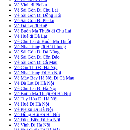
Vé Vinh đi Pleiku
Vé Sài Gòn Đi Chu Lai
Vé Sài Gòn Đi Đồng Hới
Vé Sài Gòn Đi Pleiku
Vé Đà Lạt đi Huế
Vé Buôn Ma Thuột đi Chu Lai
Vé Huế đi Đà Lạt
Vé Chu Lai đi Buôn Ma Thuột
Vé Nha Trang đi Hải Phòng
Vé Sài Gòn Đi Đà Nẵng
Vé Sài Gòn Đi Côn Đảo
Vé Sài Gòn Đi Cà Mau
Vé Cần Thơ Đi Hà Nội
Vé Nha Trang Đi Hà Nội
Vé Máy Bay Hà Nội Đi Cà Mau
Vé Đà Lạt Đi Hà Nội
Vé Chu Lai Đi Hà Nội
Vé Buôn Ma Thuột Đi Hà Nội
Vé Tuy Hòa Đi Hà Nội
Vé Huế Đi Hà Nội
Vé Pleiku Đi Hà Nội
Vé Đồng Hới Đi Hà Nội
Vé Điện Biên Đi Hà Nội
Vé Vinh Đi Hà Nội