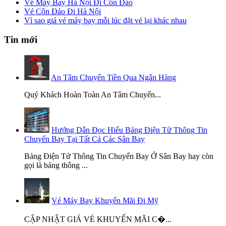
Vé Máy Bay Hà Nội Đi Côn Đảo
Vé Côn Đảo Đi Hà Nội
Vì sao giá vé máy bay mỗi lúc đặt vé lại khác nhau
Tin mới
An Tâm Chuyển Tiền Qua Ngân Hàng
Quý Khách Hoàn Toàn An Tâm Chuyển...
Hướng Dẫn Đọc Hiểu Bảng Điện Tử Thông Tin
Chuyến Bay Tại Tất Cả Các Sân Bay
Bảng Điện Tử Thông Tin Chuyến Bay Ở Sân Bay hay còn
gọi là bảng thông ...
Vé Máy Bay Khuyến Mãi Đi Mỹ
CẬP NHẬT GIÁ VÉ KHUYẾN MÃI C�...