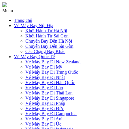
Menu
Trang chủ
Vé Máy Bay Nội Địa
Khởi Hành Từ Hà Nội
Khởi Hành Từ Sài Gòn
Chuyến Bay Đến Hà Nội
Chuyến Bay Đến Sài Gòn
Các Chặng Bay Khác
Vé Máy Bay Quốc Tế
Vé Máy Bay Đi New Zealand
Vé Máy Bay Đi Mỹ
Vé Máy Bay Đi Trung Quốc
Vé Máy Bay Đi Nhật
Vé Máy Bay Đi Hàn Quốc
Vé Máy Bay Đi Lào
Vé Máy Bay Đi Thái Lan
Vé Máy Bay Đi Singapore
Vé Máy Bay Đi Pháp
Vé Máy Bay Đi Đức
Vé Máy Bay Đi Campuchia
Vé Máy Bay Đi Anh
Vé Máy Bay Đi Úc