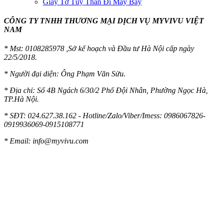
Giấy Tờ Tùy Thân Đi Máy Bay
CÔNG TY TNHH THƯƠNG MẠI DỊCH VỤ MYVIVU VIỆT
NAM
* Mst:
0108285978 ,Sở kế hoạch và Đầu tư Hà Nội cấp ngày
22/5/2018.
* Người đại diện: Ông Phạm Văn Sửu.
* Địa chỉ: Số 4B Ngách 6/30/2 Phố Đội Nhân, Phường Ngọc Hà,
TP.Hà Nội.
* SĐT: 024.627.38.162 - Hotline/Zalo/Viber/Imess: 0986067826-
0919936069-0915108771
* Email:
info@myvivu.com