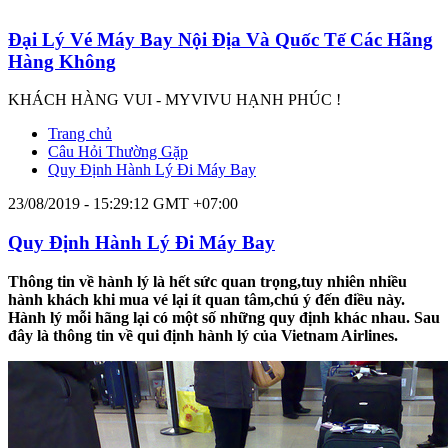
Đại Lý Vé Máy Bay Nội Địa Và Quốc Tế Các Hãng
Hàng Không
KHÁCH HÀNG VUI - MYVIVU HẠNH PHÚC !
Trang chủ
Câu Hỏi Thường Gặp
Quy Định Hành Lý Đi Máy Bay
23/08/2019 - 15:29:12 GMT +07:00
Quy Định Hành Lý Đi Máy Bay
Thông tin về hành lý là hết sức quan trọng,tuy nhiên nhiều
hành khách khi mua vé lại ít quan tâm,chú ý đến điều này.
Hành lý mỗi hãng lại có một số những quy định khác nhau. Sau
đây là thông tin về qui định hành lý của Vietnam Airlines.