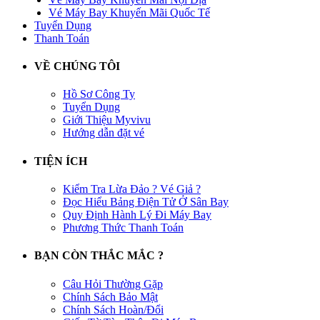
Vé Máy Bay Khuyến Mãi Quốc Tế
Tuyển Dụng
Thanh Toán
VỀ CHÚNG TÔI
Hồ Sơ Công Ty
Tuyển Dụng
Giới Thiệu Myvivu
Hướng dẫn đặt vé
TIỆN ÍCH
Kiểm Tra Lừa Đảo ? Vé Giả ?
Đọc Hiểu Bảng Điện Tử Ở Sân Bay
Quy Định Hành Lý Đi Máy Bay
Phương Thức Thanh Toán
BẠN CÒN THẮC MẮC ?
Câu Hỏi Thường Gặp
Chính Sách Bảo Mật
Chính Sách Hoàn/Đổi