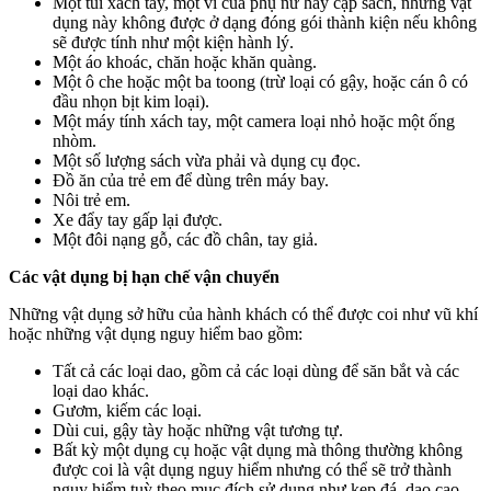
Một túi xách tay, một ví của phụ nữ hay cặp sách, những vật
dụng này không được ở dạng đóng gói thành kiện nếu không
sẽ được tính như một kiện hành lý.
Một áo khoác, chăn hoặc khăn quàng.
Một ô che hoặc một ba toong (trừ loại có gậy, hoặc cán ô có
đầu nhọn bịt kim loại).
Một máy tính xách tay, một camera loại nhỏ hoặc một ống
nhòm.
Một số lượng sách vừa phải và dụng cụ đọc.
Đồ ăn của trẻ em để dùng trên máy bay.
Nôi trẻ em.
Xe đẩy tay gấp lại được.
Một đôi nạng gỗ, các đồ chân, tay giả.
Các vật dụng bị hạn chế vận chuyển
Những vật dụng sở hữu của hành khách có thể được coi như vũ khí
hoặc những vật dụng nguy hiểm bao gồm:
Tất cả các loại dao, gồm cả các loại dùng để săn bắt và các
loại dao khác.
Gươm, kiếm các loại.
Dùi cui, gậy tày hoặc những vật tương tự.
Bất kỳ một dụng cụ hoặc vật dụng mà thông thường không
được coi là vật dụng nguy hiểm nhưng có thể sẽ trở thành
nguy hiểm tuỳ theo mục đích sử dụng như kẹp đá, dao cạo,