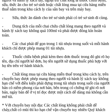
người và hành lý xách tay, ngoại trừ chất lỏng là thuốc chữa bệnh,
sữa, thức ăn cho trẻ sơ sinh hoặc chất lỏng mua tại cửa hàng miễn
thuế nằm trong khu cách ly của sân bay và trên máy bay.
- Sữa, thức ăn dành cho trẻ sơ sinh phải có trẻ sơ sinh đi cùng.
- Dung tích của mỗi chai chứa chất lỏng mang theo người và
hành lý xách tay không quá 100ml và phải được đóng kín hoàn
toàn.
- Các chai phải để gọn trong 1 túi nhựa trong suốt và mỗi hành
khách chỉ được phép mang 01 túi nhựa.
- Thuốc chữa bệnh phải kèm theo đơn thuốc trong đó ghi rõ họ
tên, địa chỉ người kê đơn, họ tên người sử dụng thuốc phù hợp với
họ tên trên vé hành khách.
- Chất lỏng mua tại cửa hàng miễn thuế trong khu cách ly, trên
chuyến bay được phép mang theo người và hành lý xách tay không
hạn chế với điều kiện phải đựng trong túi nhựa trong suốt của người
bán có niêm phong của nơi bán, bên trong có chứng từ ghi rõ nơi
bán, ngày bán để ở vị trí đọc được một cách dễ dàng mà không cần
mở túi.
* Với chuyến bay nội địa: Các chất lỏng không phải chất dễ
cháy,chất có mùi thì ko hạn chế vận chuyển tuy nhiên Quý khách