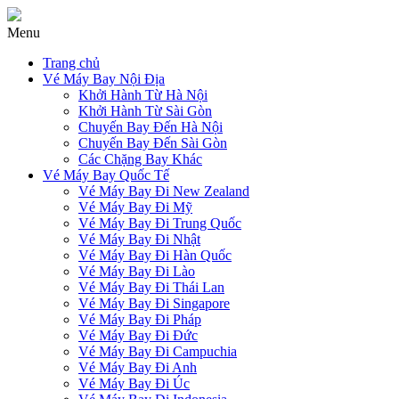
Menu
Trang chủ
Vé Máy Bay Nội Địa
Khởi Hành Từ Hà Nội
Khởi Hành Từ Sài Gòn
Chuyến Bay Đến Hà Nội
Chuyến Bay Đến Sài Gòn
Các Chặng Bay Khác
Vé Máy Bay Quốc Tế
Vé Máy Bay Đi New Zealand
Vé Máy Bay Đi Mỹ
Vé Máy Bay Đi Trung Quốc
Vé Máy Bay Đi Nhật
Vé Máy Bay Đi Hàn Quốc
Vé Máy Bay Đi Lào
Vé Máy Bay Đi Thái Lan
Vé Máy Bay Đi Singapore
Vé Máy Bay Đi Pháp
Vé Máy Bay Đi Đức
Vé Máy Bay Đi Campuchia
Vé Máy Bay Đi Anh
Vé Máy Bay Đi Úc