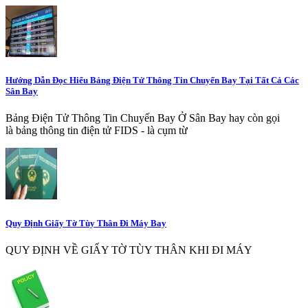
Hướng Dẫn Đọc Hiểu Bảng Điện Tử Thông Tin Chuyến Bay Tại Tất Cả Các
Sân Bay
Bảng Điện Tử Thông Tin Chuyến Bay Ở Sân Bay hay còn gọi
là bảng thông tin điện tử FIDS - là cụm từ
Quy Định Giấy Tờ Tùy Thân Đi Máy Bay
QUY ĐỊNH VỀ GIẤY TỜ TÙY THÂN KHI ĐI MÁY