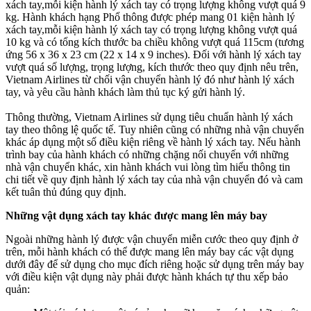
xách tay,mỗi kiện hành lý xách tay có trọng lượng không vượt quá 9
kg. Hành khách hạng Phổ thông được phép mang 01 kiện hành lý
xách tay,mỗi kiện hành lý xách tay có trọng lượng không vượt quá
10 kg và có tổng kích thước ba chiều không vượt quá 115cm (tương
ứng 56 x 36 x 23 cm (22 x 14 x 9 inches). Đối với hành lý xách tay
vượt quá số lượng, trọng lượng, kích thước theo quy định nêu trên,
Vietnam Airlines từ chối vận chuyển hành lý đó như hành lý xách
tay, và yêu cầu hành khách làm thủ tục ký gửi hành lý.
Thông thường, Vietnam Airlines sử dụng tiêu chuẩn hành l‎‎ý xách
tay theo thông lệ quốc tế. Tuy nhiên cũng có những nhà vận chuyển
khác áp dụng một số điều kiện riêng về hành l‎‎ý xách tay. Nếu hành
trình bay của hành khách có những chặng nối chuyến với những
nhà vận chuyển khác, xin hành khách vui lòng tìm hiểu thông tin
chi tiết về quy định hành l‎‎ý xách tay của nhà vận chuyển đó và cam
kết tuân thủ đúng quy định.
Những vật dụng xách tay khác được mang lên máy bay
Ngoài những hành lý được vận chuyển miễn cước theo quy định ở
trên, mỗi hành khách có thể được mang lên máy bay các vật dụng
dưới đây để sử dụng cho mục đích riêng hoặc sử dụng trên máy bay
với điều kiện vật dụng này phải được hành khách tự thu xếp bảo
quản: