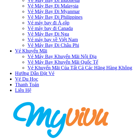
Vé Máy Bay Đi Indonesia
Vé Máy Bay Đi Malaysia
Vé Máy Bay Đi Myanmar
Vé Máy Bay Đi Philippines
Vé máy bay đi Ả-rập
Vé máy bay đi Canada
Vé Máy Bay Đi Nga
Vé máy bay về Việt Nam
Vé Máy Bay Đi Châu Phi
Vé Khuyến Mãi
Vé Máy Bay Khuyến Mãi Nội Địa
Vé Máy Bay Khuyến Mãi Quốc Tế
Vé Khuyến Mãi Của Tất Cả Các Hãng Hàng Không
Hướng Dẫn Đặt Vé
Vé Du Học
Thanh Toán
Liên Hệ