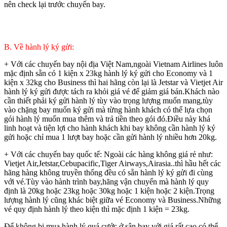
nên check lại trước chuyến bay.
B. Về hành lý ký gửi:
+ Với các chuyến bay nội địa Việt Nam,ngoài Vietnam Airlines luôn
mặc định sẵn có 1 kiện x 23kg hành lý ký gửi cho Economy và 1
kiện x 32kg cho Business thì hai hãng còn lại là Jetstar và Vietjet Air
hành lý ký gửi được tách ra khỏi giá vé để giảm giá bán.Khách nào
cần thiết phải ký gửi hành lý tùy vào trọng lượng muốn mang,tùy
vào chặng bay muốn ký gửi mà từng hành khách có thể lựa chọn
gói hành lý muốn mua thêm và trả tiền theo gói đó.Điều này khá
linh hoạt và tiện lợi cho hành khách khi bay không cần hành lý ký
gửi hoặc chỉ mua 1 lượt bay hoặc cần gửi hành lý nhiều hơn 20kg.
+ Với các chuyến bay quốc tế: Ngoài các hàng không giá rẻ như:
Vietjet Air,Jetstar,Cebupacific,Tiger Airways,Airasia..thì hầu hết các
hãng hàng không truyền thống đều có sẵn hành lý ký gửi đi cùng
với vé.Tùy vào hành trình bay,hãng vận chuyển mà hành lý quy
định là 20kg hoặc 23kg hoặc 30kg hoặc 1 kiện hoặc 2 kiện.Trọng
lượng hành lý cũng khác biệt giữa vé Economy và Business.Những
vé quy định hành lý theo kiện thì mặc định 1 kiện = 23kg.
Để không bị mua hành lý quá cước ở sân bay với giá rất cao có thể