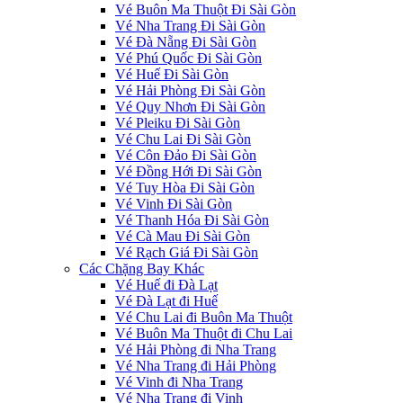
Vé Buôn Ma Thuột Đi Sài Gòn
Vé Nha Trang Đi Sài Gòn
Vé Đà Nẵng Đi Sài Gòn
Vé Phú Quốc Đi Sài Gòn
Vé Huế Đi Sài Gòn
Vé Hải Phòng Đi Sài Gòn
Vé Quy Nhơn Đi Sài Gòn
Vé Pleiku Đi Sài Gòn
Vé Chu Lai Đi Sài Gòn
Vé Côn Đảo Đi Sài Gòn
Vé Đồng Hới Đi Sài Gòn
Vé Tuy Hòa Đi Sài Gòn
Vé Vinh Đi Sài Gòn
Vé Thanh Hóa Đi Sài Gòn
Vé Cà Mau Đi Sài Gòn
Vé Rạch Giá Đi Sài Gòn
Các Chặng Bay Khác
Vé Huế đi Đà Lạt
Vé Đà Lạt đi Huế
Vé Chu Lai đi Buôn Ma Thuột
Vé Buôn Ma Thuột đi Chu Lai
Vé Hải Phòng đi Nha Trang
Vé Nha Trang đi Hải Phòng
Vé Vinh đi Nha Trang
Vé Nha Trang đi Vinh