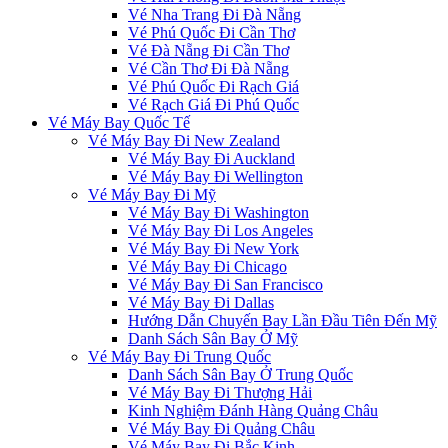
Vé Nha Trang Đi Đà Nẵng
Vé Phú Quốc Đi Cần Thơ
Vé Đà Nẵng Đi Cần Thơ
Vé Cần Thơ Đi Đà Nẵng
Vé Phú Quốc Đi Rạch Giá
Vé Rạch Giá Đi Phú Quốc
Vé Máy Bay Quốc Tế
Vé Máy Bay Đi New Zealand
Vé Máy Bay Đi Auckland
Vé Máy Bay Đi Wellington
Vé Máy Bay Đi Mỹ
Vé Máy Bay Đi Washington
Vé Máy Bay Đi Los Angeles
Vé Máy Bay Đi New York
Vé Máy Bay Đi Chicago
Vé Máy Bay Đi San Francisco
Vé Máy Bay Đi Dallas
Hướng Dẫn Chuyến Bay Lần Đầu Tiên Đến Mỹ
Danh Sách Sân Bay Ở Mỹ
Vé Máy Bay Đi Trung Quốc
Danh Sách Sân Bay Ở Trung Quốc
Vé Máy Bay Đi Thượng Hải
Kinh Nghiệm Đánh Hàng Quảng Châu
Vé Máy Bay Đi Quảng Châu
Vé Máy Bay Đi Bắc Kinh