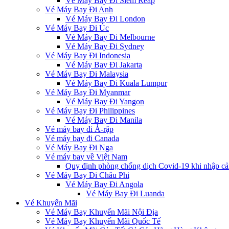
Vé Máy Bay Đi Siem Reap
Vé Máy Bay Đi Anh
Vé Máy Bay Đi London
Vé Máy Bay Đi Úc
Vé Máy Bay Đi Melbourne
Vé Máy Bay Đi Sydney
Vé Máy Bay Đi Indonesia
Vé Máy Bay Đi Jakarta
Vé Máy Bay Đi Malaysia
Vé Máy Bay Đi Kuala Lumpur
Vé Máy Bay Đi Myanmar
Vé Máy Bay Đi Yangon
Vé Máy Bay Đi Philippines
Vé Máy Bay Đi Manila
Vé máy bay đi Ả-rập
Vé máy bay đi Canada
Vé Máy Bay Đi Nga
Vé máy bay về Việt Nam
Quy định phòng chống dịch Covid-19 khi nhập cả
Vé Máy Bay Đi Châu Phi
Vé Máy Bay Đi Angola
Vé Máy Bay Đi Luanda
Vé Khuyến Mãi
Vé Máy Bay Khuyến Mãi Nội Địa
Vé Máy Bay Khuyến Mãi Quốc Tế