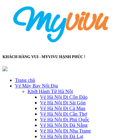
KHÁCH HÀNG VUI - MYVIVU HẠNH PHÚC !
Trang chủ
Vé Máy Bay Nội Địa
Khởi Hành Từ Hà Nội
Vé Hà Nội Đi Côn Đảo
Vé Hà Nội Đi Sài Gòn
Vé Hà Nội Đi Cà Mau
Vé Hà Nội Đi Cần Thơ
Vé Hà Nội Đi Phú Quốc
Vé Hà Nội Đi Đà Nẵng
Vé Hà Nội Đi Nha Trang
Vé Hà Nội Đi Đà Lạt