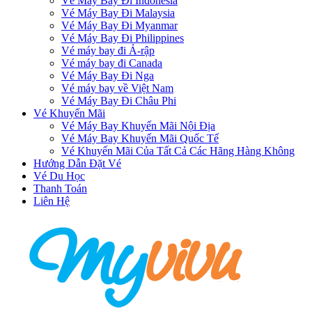
Vé Máy Bay Đi Indonesia
Vé Máy Bay Đi Malaysia
Vé Máy Bay Đi Myanmar
Vé Máy Bay Đi Philippines
Vé máy bay đi Ả-rập
Vé máy bay đi Canada
Vé Máy Bay Đi Nga
Vé máy bay về Việt Nam
Vé Máy Bay Đi Châu Phi
Vé Khuyến Mãi
Vé Máy Bay Khuyến Mãi Nội Địa
Vé Máy Bay Khuyến Mãi Quốc Tế
Vé Khuyến Mãi Của Tất Cả Các Hãng Hàng Không
Hướng Dẫn Đặt Vé
Vé Du Học
Thanh Toán
Liên Hệ