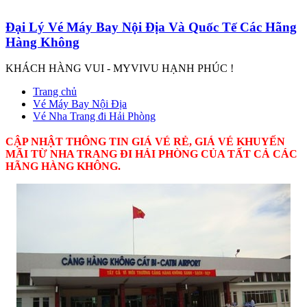
Đại Lý Vé Máy Bay Nội Địa Và Quốc Tế Các Hãng
Hàng Không
KHÁCH HÀNG VUI - MYVIVU HẠNH PHÚC !
Trang chủ
Vé Máy Bay Nội Địa
Vé Nha Trang đi Hải Phòng
CẬP NHẬT THÔNG TIN GIÁ VÉ RẺ, GIÁ VÉ KHUYẾN
MÃI TỪ NHA TRANG ĐI HẢI PHÒNG CỦA TẤT CẢ CÁC
HÃNG HÀNG KHÔNG.