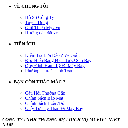
VỀ CHÚNG TÔI
Hồ Sơ Công Ty
Tuyển Dụng
Giới Thiệu Myvivu
Hướng dẫn đặt vé
TIỆN ÍCH
Kiểm Tra Lừa Đảo ? Vé Giả ?
Đọc Hiểu Bảng Điện Tử Ở Sân Bay
Quy Định Hành Lý Đi Máy Bay
Phương Thức Thanh Toán
BẠN CÒN THẮC MẮC ?
Câu Hỏi Thường Gặp
Chính Sách Bảo Mật
Chính Sách Hoàn/Đổi
Giấy Tờ Tùy Thân Đi Máy Bay
CÔNG TY TNHH THƯƠNG MẠI DỊCH VỤ MYVIVU VIỆT
NAM