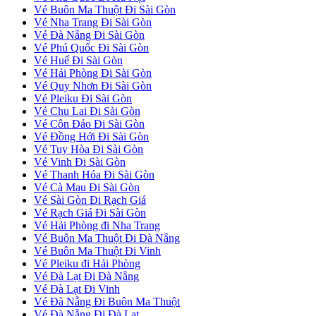
Vé Buôn Ma Thuột Đi Sài Gòn
Vé Nha Trang Đi Sài Gòn
Vé Đà Nẵng Đi Sài Gòn
Vé Phú Quốc Đi Sài Gòn
Vé Huế Đi Sài Gòn
Vé Hải Phòng Đi Sài Gòn
Vé Quy Nhơn Đi Sài Gòn
Vé Pleiku Đi Sài Gòn
Vé Chu Lai Đi Sài Gòn
Vé Côn Đảo Đi Sài Gòn
Vé Đồng Hới Đi Sài Gòn
Vé Tuy Hòa Đi Sài Gòn
Vé Vinh Đi Sài Gòn
Vé Thanh Hóa Đi Sài Gòn
Vé Cà Mau Đi Sài Gòn
Vé Sài Gòn Đi Rạch Giá
Vé Rạch Giá Đi Sài Gòn
Vé Hải Phòng đi Nha Trang
Vé Buôn Ma Thuột Đi Đà Nẵng
Vé Buôn Ma Thuột Đi Vinh
Vé Pleiku đi Hải Phòng
Vé Đà Lạt Đi Đà Nẵng
Vé Đà Lạt Đi Vinh
Vé Đà Nẵng Đi Buôn Ma Thuột
Vé Đà Nẵng Đi Đà Lạt