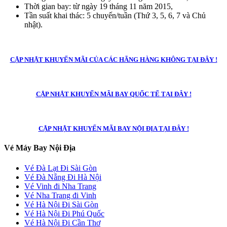
Thời gian bay: từ ngày 19 tháng 11 năm 2015,
Tần suất khai thác: 5 chuyến/tuần (Thứ 3, 5, 6, 7 và Chủ
nhật).
CẬP NHẬT KHUYẾN MÃI CỦA CÁC HÃNG HÀNG KHÔNG TẠI ĐÂY !
CẬP NHẬT KHUYẾN MÃI BAY QUỐC TẾ TẠI ĐÂY !
CẬP NHẬT KHUYẾN MÃI BAY NỘI ĐỊA TẠI ĐÂY !
Vé Máy Bay Nội Địa
Vé Đà Lạt Đi Sài Gòn
Vé Đà Nẵng Đi Hà Nội
Vé Vinh đi Nha Trang
Vé Nha Trang đi Vinh
Vé Hà Nội Đi Sài Gòn
Vé Hà Nội Đi Phú Quốc
Vé Hà Nội Đi Cần Thơ