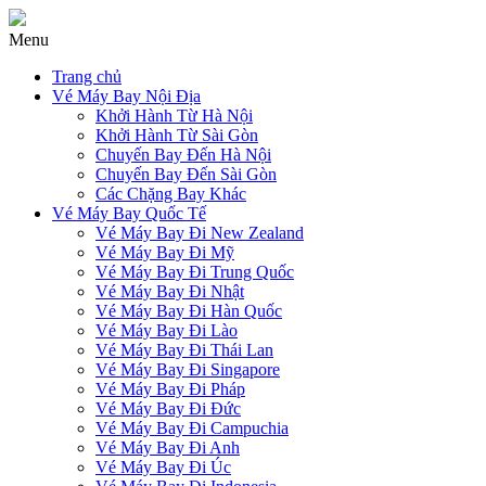
Menu
Trang chủ
Vé Máy Bay Nội Địa
Khởi Hành Từ Hà Nội
Khởi Hành Từ Sài Gòn
Chuyến Bay Đến Hà Nội
Chuyến Bay Đến Sài Gòn
Các Chặng Bay Khác
Vé Máy Bay Quốc Tế
Vé Máy Bay Đi New Zealand
Vé Máy Bay Đi Mỹ
Vé Máy Bay Đi Trung Quốc
Vé Máy Bay Đi Nhật
Vé Máy Bay Đi Hàn Quốc
Vé Máy Bay Đi Lào
Vé Máy Bay Đi Thái Lan
Vé Máy Bay Đi Singapore
Vé Máy Bay Đi Pháp
Vé Máy Bay Đi Đức
Vé Máy Bay Đi Campuchia
Vé Máy Bay Đi Anh
Vé Máy Bay Đi Úc