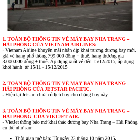
1. TOÀN BỘ THÔNG TIN VÉ MÁY BAY NHA TRANG –
HẢI PHÒNG CỦA VIETNAM AIRLINES:
- Vietnam Airline khuyến mãi nhân dịp khai trương đương bay mới,
giá vé hạng phổ thông 799.000 đồng + thuế, hạng thương gia
3.000.000 đồng + thuế. Áp dụng xuất vé đến 15/12/2015, áp dụng
khởi hành từ 15/11 - 15/12/2015
2. TOÀN BỘ THÔNG TIN VÉ MÁY BAY NHA TRANG –
HẢI PHÒNG CỦA JETSTAR PACIFIC.
- Hiện tại Jetstart chưa có lịch bay cho chặng bay này
3. TOÀN BỘ THÔNG TIN VÉ MÁY BAY NHA TRANG –
HẢI PHÒNG CỦA VIETJET AIR.
- VietJet thông báo mở khai thác đường bay Nha Trang – Hải Phòng
cụ thể như sau:
Thời gian mở bán: Từ ngày 23 tháng 10 năm 2015,