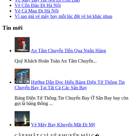
Vé Côn Đảo Đi Hà Nội
Vé Cà Mau Đi Hà Nội
Vì sao giá vé máy bay mỗi lúc đặt vé lại khác nhau
Tin mới
An Tâm Chuyển Tiền Qua Ngân Hàng
Quý Khách Hoàn Toàn An Tâm Chuyển...
Hướng Dẫn Đọc Hiểu Bảng Điện Tử Thông Tin
Chuyến Bay Tại Tất Cả Các Sân Bay
Bảng Điện Tử Thông Tin Chuyến Bay Ở Sân Bay hay còn
gọi là bảng thông ...
Vé Máy Bay Khuyến Mãi Đi Mỹ
CẬP NHẬT GIÁ VÉ KHUYẾN MÃI C�...