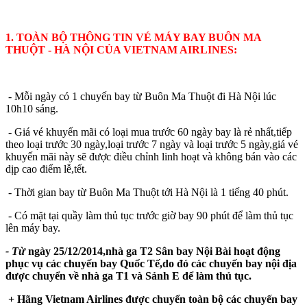
1. TOÀN BỘ THÔNG TIN VÉ MÁY BAY BUÔN MA
THUỘT - HÀ NỘI CỦA VIETNAM AIRLINES:
- Mỗi ngày có 1 chuyến bay từ Buôn Ma Thuột đi Hà Nội lúc
10h10 sáng.
- Giá vé khuyến mãi có loại mua trước 60 ngày bay là rẻ nhất,tiếp
theo loại trước 30 ngày,loại trước 7 ngày và loại trước 5 ngày,giá vé
khuyến mãi này sẽ được điều chỉnh linh hoạt và không bán vào các
dịp cao điểm lễ,tết.
- Thời gian bay từ Buôn Ma Thuột tới Hà Nội là 1 tiếng 40 phút.
- Có mặt tại quầy làm thủ tục trước giờ bay 90 phút để làm thủ tục
lên máy bay.
- Từ
ngày 25/12/2014,nhà ga T2 Sân bay Nội Bài hoạt động
phục vụ các chuyến bay Quốc Tế,do đó các chuyến bay nội địa
được chuyển về nhà ga T1 và Sảnh E để làm thủ tục.
+ Hãng Vietnam Airlines được chuyển toàn bộ các chuyến bay