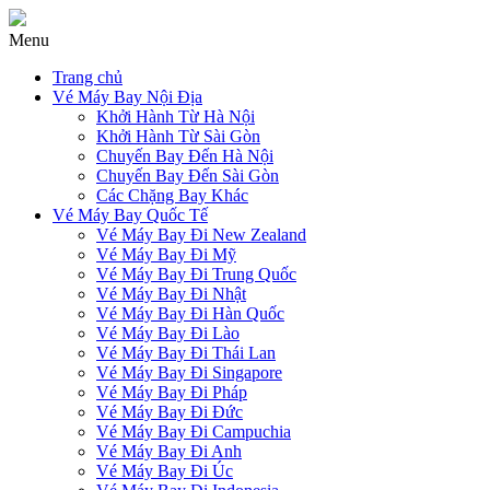
Menu
Trang chủ
Vé Máy Bay Nội Địa
Khởi Hành Từ Hà Nội
Khởi Hành Từ Sài Gòn
Chuyến Bay Đến Hà Nội
Chuyến Bay Đến Sài Gòn
Các Chặng Bay Khác
Vé Máy Bay Quốc Tế
Vé Máy Bay Đi New Zealand
Vé Máy Bay Đi Mỹ
Vé Máy Bay Đi Trung Quốc
Vé Máy Bay Đi Nhật
Vé Máy Bay Đi Hàn Quốc
Vé Máy Bay Đi Lào
Vé Máy Bay Đi Thái Lan
Vé Máy Bay Đi Singapore
Vé Máy Bay Đi Pháp
Vé Máy Bay Đi Đức
Vé Máy Bay Đi Campuchia
Vé Máy Bay Đi Anh
Vé Máy Bay Đi Úc