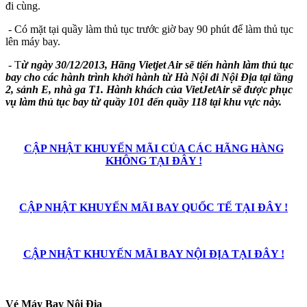
đi cùng.
- Có mặt tại quầy làm thủ tục trước giờ bay 90 phút để làm thủ tục
lên máy bay.
- T
ừ ngày 30/12/2013, Hãng Vietjet Air sẽ tiến hành làm thủ tục
bay cho các hành trình khởi hành từ Hà Nội đi Nội Địa tại tầng
2, sảnh E, nhà ga T1. Hành khách của VietJetAir sẽ được phục
vụ làm thủ tục bay từ quầy 101 đến quầy 118 tại khu vực này.
CẬP NHẬT KHUYẾN MÃI CỦA CÁC HÃNG HÀNG
KHÔNG TẠI ĐÂY !
CẬP NHẬT KHUYẾN MÃI BAY QUỐC TẾ TẠI ĐÂY !
CẬP NHẬT KHUYẾN MÃI BAY NỘI ĐỊA TẠI ĐÂY !
Vé Máy Bay Nội Địa