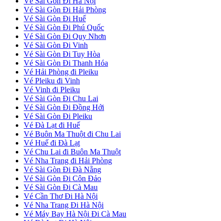
Vé Sài Gòn Đi Hà Nội
Vé Sài Gòn Đi Hải Phòng
Vé Sài Gòn Đi Huế
Vé Sài Gòn Đi Phú Quốc
Vé Sài Gòn Đi Quy Nhơn
Vé Sài Gòn Đi Vinh
Vé Sài Gòn Đi Tuy Hòa
Vé Sài Gòn Đi Thanh Hóa
Vé Hải Phòng đi Pleiku
Vé Pleiku đi Vinh
Vé Vinh đi Pleiku
Vé Sài Gòn Đi Chu Lai
Vé Sài Gòn Đi Đồng Hới
Vé Sài Gòn Đi Pleiku
Vé Đà Lạt đi Huế
Vé Buôn Ma Thuột đi Chu Lai
Vé Huế đi Đà Lạt
Vé Chu Lai đi Buôn Ma Thuột
Vé Nha Trang đi Hải Phòng
Vé Sài Gòn Đi Đà Nẵng
Vé Sài Gòn Đi Côn Đảo
Vé Sài Gòn Đi Cà Mau
Vé Cần Thơ Đi Hà Nội
Vé Nha Trang Đi Hà Nội
Vé Máy Bay Hà Nội Đi Cà Mau