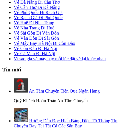
Vé Đà Nẵng Đi Cần Thơ
Vé Cần Thơ Đi Đà Nẵng
Vé Phú Quốc Đi Rạch Giá
Vé Rạch Giá Đi Phú Quốc
Vé Huế Đi Nha Trang
Vé Nha Trang Đi Huế
Vé Sài Gòn Đi Vân Đồn
Vé Vân Đồn Đi Sài Gòn
Vé Máy Bay Hà Nội Đi Côn Đảo
Vé Côn Đảo Đi Hà Nội
Vé Cà Mau Đi Hà Nội
Vì sao giá vé máy bay mỗi lúc đặt vé lại khác nhau
Tin mới
An Tâm Chuyển Tiền Qua Ngân Hàng
Quý Khách Hoàn Toàn An Tâm Chuyển...
Hướng Dẫn Đọc Hiểu Bảng Điện Tử Thông Tin
Chuyến Bay Tại Tất Cả Các Sân Bay