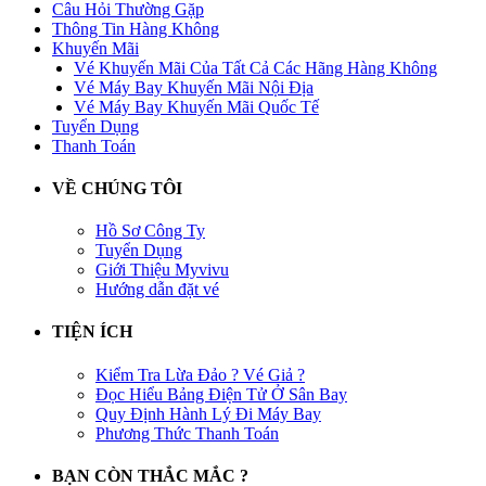
Câu Hỏi Thường Gặp
Thông Tin Hàng Không
Khuyến Mãi
Vé Khuyến Mãi Của Tất Cả Các Hãng Hàng Không
Vé Máy Bay Khuyến Mãi Nội Địa
Vé Máy Bay Khuyến Mãi Quốc Tế
Tuyển Dụng
Thanh Toán
VỀ CHÚNG TÔI
Hồ Sơ Công Ty
Tuyển Dụng
Giới Thiệu Myvivu
Hướng dẫn đặt vé
TIỆN ÍCH
Kiểm Tra Lừa Đảo ? Vé Giả ?
Đọc Hiểu Bảng Điện Tử Ở Sân Bay
Quy Định Hành Lý Đi Máy Bay
Phương Thức Thanh Toán
BẠN CÒN THẮC MẮC ?