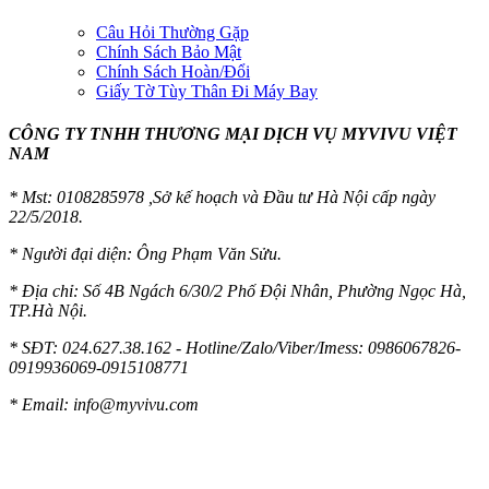
Câu Hỏi Thường Gặp
Chính Sách Bảo Mật
Chính Sách Hoàn/Đổi
Giấy Tờ Tùy Thân Đi Máy Bay
CÔNG TY TNHH THƯƠNG MẠI DỊCH VỤ MYVIVU VIỆT
NAM
* Mst:
0108285978 ,Sở kế hoạch và Đầu tư Hà Nội cấp ngày
22/5/2018.
* Người đại diện: Ông Phạm Văn Sửu.
* Địa chỉ: Số 4B Ngách 6/30/2 Phố Đội Nhân, Phường Ngọc Hà,
TP.Hà Nội.
* SĐT: 024.627.38.162 - Hotline/Zalo/Viber/Imess: 0986067826-
0919936069-0915108771
* Email:
info@myvivu.com