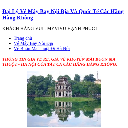
Đại Lý Vé Máy Bay Nội Địa Và Quốc Tế Các Hãng
Hàng Không
KHÁCH HÀNG VUI - MYVIVU HẠNH PHÚC !
Trang chủ
Vé Máy Bay Nội Địa
Vé Buôn Ma Thuột Đi Hà Nội
THÔNG TIN GIÁ VÉ RẺ, GIÁ VÉ KHUYẾN MÃI
BUÔN MA
THUỘT
- HÀ NỘI CỦA TẤT CẢ CÁC HÃNG HÀNG KHÔNG.