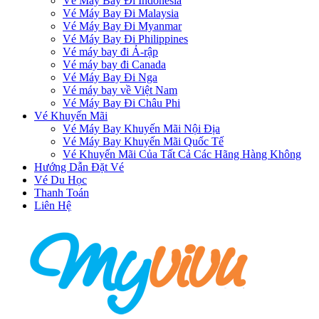
Vé Máy Bay Đi Indonesia
Vé Máy Bay Đi Malaysia
Vé Máy Bay Đi Myanmar
Vé Máy Bay Đi Philippines
Vé máy bay đi Ả-rập
Vé máy bay đi Canada
Vé Máy Bay Đi Nga
Vé máy bay về Việt Nam
Vé Máy Bay Đi Châu Phi
Vé Khuyến Mãi
Vé Máy Bay Khuyến Mãi Nội Địa
Vé Máy Bay Khuyến Mãi Quốc Tế
Vé Khuyến Mãi Của Tất Cả Các Hãng Hàng Không
Hướng Dẫn Đặt Vé
Vé Du Học
Thanh Toán
Liên Hệ