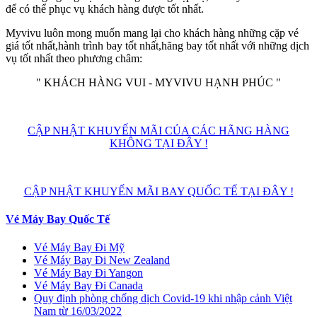
để có thể phục vụ khách hàng được tốt nhất.
Myvivu luôn mong muốn mang lại cho khách hàng những cặp vé
giá tốt nhất,hành trình bay tốt nhất,hãng bay tốt nhất với những dịch
vụ tốt nhất theo phương châm:
" KHÁCH HÀNG VUI - MYVIVU HẠNH PHÚC "
CẬP NHẬT KHUYẾN MÃI CỦA CÁC HÃNG HÀNG
KHÔNG TẠI ĐÂY !
CẬP NHẬT KHUYẾN MÃI BAY QUỐC TẾ TẠI ĐÂY !
Vé Máy Bay Quốc Tế
Vé Máy Bay Đi Mỹ
Vé Máy Bay Đi New Zealand
Vé Máy Bay Đi Yangon
Vé Máy Bay Đi Canada
Quy định phòng chống dịch Covid-19 khi nhập cảnh Việt
Nam từ 16/03/2022