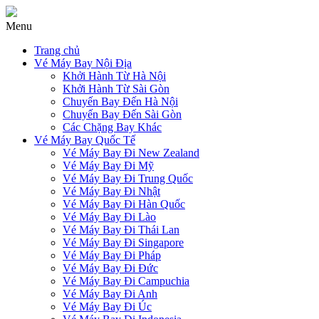
Menu
Trang chủ
Vé Máy Bay Nội Địa
Khởi Hành Từ Hà Nội
Khởi Hành Từ Sài Gòn
Chuyến Bay Đến Hà Nội
Chuyến Bay Đến Sài Gòn
Các Chặng Bay Khác
Vé Máy Bay Quốc Tế
Vé Máy Bay Đi New Zealand
Vé Máy Bay Đi Mỹ
Vé Máy Bay Đi Trung Quốc
Vé Máy Bay Đi Nhật
Vé Máy Bay Đi Hàn Quốc
Vé Máy Bay Đi Lào
Vé Máy Bay Đi Thái Lan
Vé Máy Bay Đi Singapore
Vé Máy Bay Đi Pháp
Vé Máy Bay Đi Đức
Vé Máy Bay Đi Campuchia
Vé Máy Bay Đi Anh
Vé Máy Bay Đi Úc