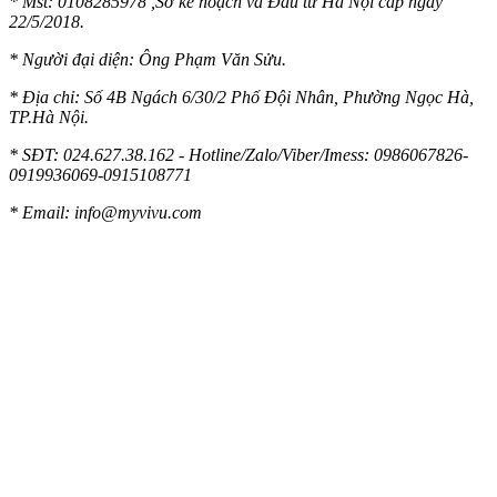
* Mst:
0108285978 ,Sở kế hoạch và Đầu tư Hà Nội cấp ngày
22/5/2018.
* Người đại diện: Ông Phạm Văn Sửu.
* Địa chỉ: Số 4B Ngách 6/30/2 Phố Đội Nhân, Phường Ngọc Hà,
TP.Hà Nội.
* SĐT: 024.627.38.162 - Hotline/Zalo/Viber/Imess: 0986067826-
0919936069-0915108771
* Email:
info@myvivu.com