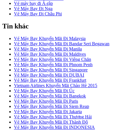
Vé máy bay đi Ả-rập
Vé Máy Bay Đi Nga
Vé Máy Bay Đi Châu Phi
Tin khác
Vé Máy Bay Khuyến Mãi Đi Malaysia
Vé Máy Bay Khuyến Mãi Đi Bandar Seri Begawan
Vé Máy Bay Khuyến Mãi Đi Manila
Vé Máy Bay Khuyến Mãi Đi Maldives
Vé Máy Bay Khuyến Mãi Đi Viêng Chăn
Vé Máy Bay Khuyến Mãi Đi Phnom Penh
Vé Máy Bay Khuyến Mãi Đi Singapore
Vé Máy Bay Khuyến Mãi Đi DUBAI
Vé Máy Bay Khuyến Mãi Đi Frankfurt
Vietnam Airlines Khuyến Mãi Chào Hè 2015
Vé Máy Bay Khuyến Mãi Đi Úc
Vé Máy Bay Khuyến Mãi Đi Bangkok
Vé Máy Bay Khuyến Mãi Đi Paris
Vé Máy Bay Khuyến Mãi Đi Siem Reap
Vé Máy Bay Khuyến Mãi Đi Jakarta
Vé Máy Bay Khuyến Mãi Đi Thượng Hải
Vé Máy Bay Khuyến Mãi Đi Thành Đô
Vé Máy Bay Khuyến Mãi Đi INDONESIA