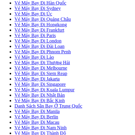
Vé Máy Bay Đi Hàn Quốc
Vé Máy Bay Đi Sydney
Vé Máy Bay Đi Úc
Vé Máy Bay Đi Quảng Châu
Vé Máy Bay Đi Hongkong
Vé Máy Bay Đi Frankfurt
Vé Máy Bay Đi Paris
Vé Máy Bay Đi London
Vé Máy Bay Đi Đài Loan
Vé Máy Bay Đi Phnom Penh
Vé Máy Bay Đi Lào
Vé Máy Bay Đi Thượng Hải
Vé Máy Bay Đi Melbourne
Vé Máy Bay Đi Siem Reap
Vé Máy Bay Đi Jakarta
Vé Máy Bay Đi Singapore
Vé Máy Bay Đi Kuala Lumpur
Vé Máy Bay Đi Nhật Bản
Vé Máy Bay Đi Bắc Kinh
Danh Sách Sân Bay Ở Trung Quốc
Vé Máy Bay Đi Manila
Vé Máy Bay Đi Berlin
Vé Máy Bay Đi Macau
Vé Máy Bay Đi Nam Ninh
Vé Máy Bay Đi Thành Đô