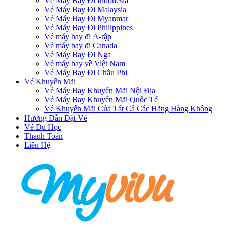
Vé Máy Bay Đi Indonesia
Vé Máy Bay Đi Malaysia
Vé Máy Bay Đi Myanmar
Vé Máy Bay Đi Philippines
Vé máy bay đi Ả-rập
Vé máy bay đi Canada
Vé Máy Bay Đi Nga
Vé máy bay về Việt Nam
Vé Máy Bay Đi Châu Phi
Vé Khuyến Mãi
Vé Máy Bay Khuyến Mãi Nội Địa
Vé Máy Bay Khuyến Mãi Quốc Tế
Vé Khuyến Mãi Của Tất Cả Các Hãng Hàng Không
Hướng Dẫn Đặt Vé
Vé Du Học
Thanh Toán
Liên Hệ