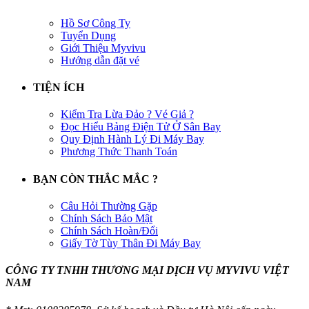
Hồ Sơ Công Ty
Tuyển Dụng
Giới Thiệu Myvivu
Hướng dẫn đặt vé
TIỆN ÍCH
Kiểm Tra Lừa Đảo ? Vé Giả ?
Đọc Hiểu Bảng Điện Tử Ở Sân Bay
Quy Định Hành Lý Đi Máy Bay
Phương Thức Thanh Toán
BẠN CÒN THẮC MẮC ?
Câu Hỏi Thường Gặp
Chính Sách Bảo Mật
Chính Sách Hoàn/Đổi
Giấy Tờ Tùy Thân Đi Máy Bay
CÔNG TY TNHH THƯƠNG MẠI DỊCH VỤ MYVIVU VIỆT
NAM