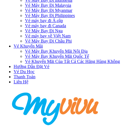
Vé Máy Bay Đi Indonesia
Vé Máy Bay Đi Malaysia
Vé Máy Bay Đi Myanmar
Vé Máy Bay Đi Philippines
Vé máy bay đi Ả-rập
Vé máy bay đi Canada
Vé Máy Bay Đi Nga
Vé máy bay về Việt Nam
Vé Máy Bay Đi Châu Phi
Vé Khuyến Mãi
Vé Máy Bay Khuyến Mãi Nội Địa
Vé Máy Bay Khuyến Mãi Quốc Tế
Vé Khuyến Mãi Của Tất Cả Các Hãng Hàng Không
Hướng Dẫn Đặt Vé
Vé Du Học
Thanh Toán
Liên Hệ