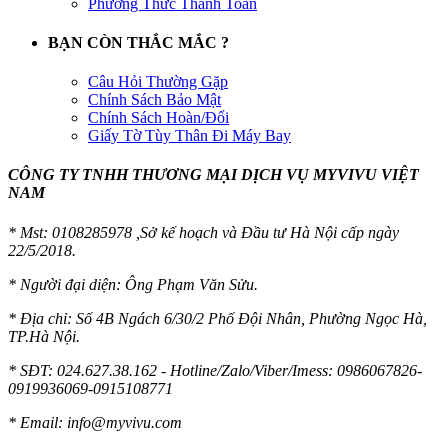
Phương Thức Thanh Toán
BẠN CÒN THẮC MẮC ?
Câu Hỏi Thường Gặp
Chính Sách Bảo Mật
Chính Sách Hoàn/Đổi
Giấy Tờ Tùy Thân Đi Máy Bay
CÔNG TY TNHH THƯƠNG MẠI DỊCH VỤ MYVIVU VIỆT
NAM
* Mst:
0108285978 ,Sở kế hoạch và Đầu tư Hà Nội cấp ngày
22/5/2018.
* Người đại diện: Ông Phạm Văn Sửu.
* Địa chỉ: Số 4B Ngách 6/30/2 Phố Đội Nhân, Phường Ngọc Hà,
TP.Hà Nội.
* SĐT: 024.627.38.162 - Hotline/Zalo/Viber/Imess: 0986067826-
0919936069-0915108771
* Email:
info@myvivu.com