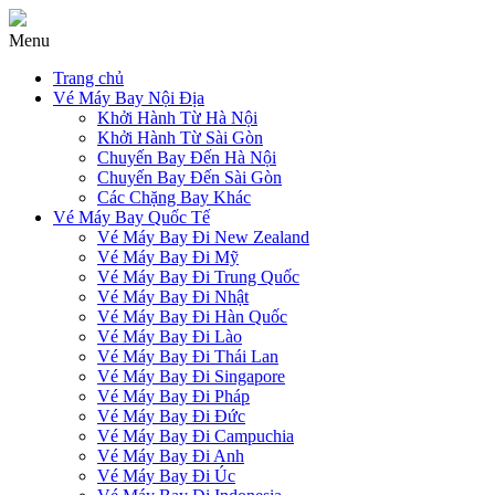
Menu
Trang chủ
Vé Máy Bay Nội Địa
Khởi Hành Từ Hà Nội
Khởi Hành Từ Sài Gòn
Chuyến Bay Đến Hà Nội
Chuyến Bay Đến Sài Gòn
Các Chặng Bay Khác
Vé Máy Bay Quốc Tế
Vé Máy Bay Đi New Zealand
Vé Máy Bay Đi Mỹ
Vé Máy Bay Đi Trung Quốc
Vé Máy Bay Đi Nhật
Vé Máy Bay Đi Hàn Quốc
Vé Máy Bay Đi Lào
Vé Máy Bay Đi Thái Lan
Vé Máy Bay Đi Singapore
Vé Máy Bay Đi Pháp
Vé Máy Bay Đi Đức
Vé Máy Bay Đi Campuchia
Vé Máy Bay Đi Anh
Vé Máy Bay Đi Úc