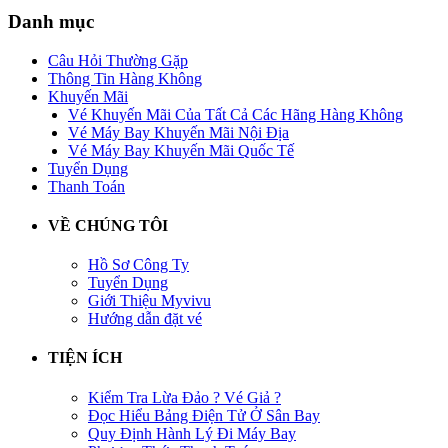
Danh mục
Câu Hỏi Thường Gặp
Thông Tin Hàng Không
Khuyến Mãi
Vé Khuyến Mãi Của Tất Cả Các Hãng Hàng Không
Vé Máy Bay Khuyến Mãi Nội Địa
Vé Máy Bay Khuyến Mãi Quốc Tế
Tuyển Dụng
Thanh Toán
VỀ CHÚNG TÔI
Hồ Sơ Công Ty
Tuyển Dụng
Giới Thiệu Myvivu
Hướng dẫn đặt vé
TIỆN ÍCH
Kiểm Tra Lừa Đảo ? Vé Giả ?
Đọc Hiểu Bảng Điện Tử Ở Sân Bay
Quy Định Hành Lý Đi Máy Bay