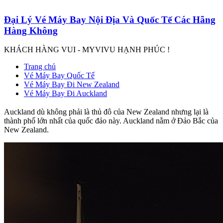
Đại Lý Vé Máy Bay Nội Địa Và Quốc Tế Các Hãng
Hàng Không
KHÁCH HÀNG VUI - MYVIVU HẠNH PHÚC !
Trang chủ
Vé Máy Bay Quốc Tế
Vé Máy Bay Đi New Zealand
Vé Máy Bay Đi Auckland
Auckland dù không phải là thủ đô của New Zealand nhưng lại là
thành phố lớn nhất của quốc đảo này. Auckland nằm ở Đảo Bắc của
New Zealand.