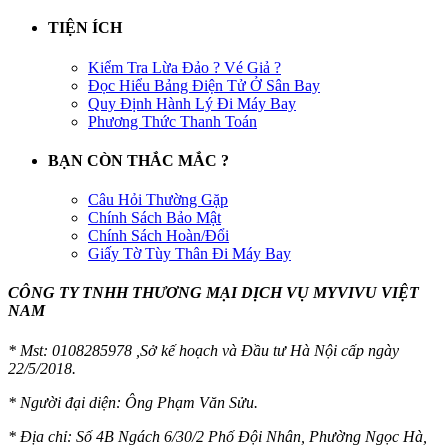
TIỆN ÍCH
Kiểm Tra Lừa Đảo ? Vé Giả ?
Đọc Hiểu Bảng Điện Tử Ở Sân Bay
Quy Định Hành Lý Đi Máy Bay
Phương Thức Thanh Toán
BẠN CÒN THẮC MẮC ?
Câu Hỏi Thường Gặp
Chính Sách Bảo Mật
Chính Sách Hoàn/Đổi
Giấy Tờ Tùy Thân Đi Máy Bay
CÔNG TY TNHH THƯƠNG MẠI DỊCH VỤ MYVIVU VIỆT
NAM
* Mst:
0108285978 ,Sở kế hoạch và Đầu tư Hà Nội cấp ngày
22/5/2018.
* Người đại diện: Ông Phạm Văn Sửu.
* Địa chỉ: Số 4B Ngách 6/30/2 Phố Đội Nhân, Phường Ngọc Hà,