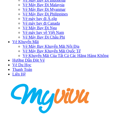
Vé Máy Bay Đi Indonesia
Vé Máy Bay Đi Malaysia
Vé Máy Bay Đi Myanmar
Vé Máy Bay Đi Philippines
Vé máy bay đi Ả-rập
Vé máy bay đi Canada
Vé Máy Bay Đi Nga
Vé máy bay về Việt Nam
Vé Máy Bay Đi Châu Phi
Vé Khuyến Mãi
Vé Máy Bay Khuyến Mãi Nội Địa
Vé Máy Bay Khuyến Mãi Quốc Tế
Vé Khuyến Mãi Của Tất Cả Các Hãng Hàng Không
Hướng Dẫn Đặt Vé
Vé Du Học
Thanh Toán
Liên Hệ