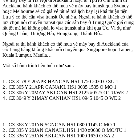
Vé máy bay từ Hà Nội đi Auckland hoặc từ Tp.Hồ Chí Minh đi
Auckland hành khách có thể mua vé máy bay transit qua Sydney
hoặc Melbourne sẽ có giá vé rất rẻ mà lịch bay lại khá thuận tiện-
Lưu ý có thể cần visa transit Úc nhé ạ. Ngoài ra hành khách có thể
lựa chọn nối chuyến transit qua các sân bay ở Trung Quốc giá cũng
rất tốt mà lại không phải lo visa transit như khi qua Úc. Ví dụ như
Quảng Châu, Thượng Hải, Hongkong, Thành Đô...
Ngoài ra thì hành khách có thể mua vé máy bay đi Auckland của
các hãng hàng không khác nối chuyến qua Singapore hoặc Taipei ,
Kuala Lumpur, Manila…
Một số hành trình tiêu biểu như sau :
1 . CZ 8178 Y 20APR HANCAN HS1 1750 2030 O SU 1
2 . CZ 305 Y 21APR CANAKL HS1 0035 1535 O MO 1
3 . CZ 306 Y 20MAY AKLCAN HS1 2125 #0525 O TU/WE 2
4 . CZ 3049 Y 21MAY CANHAN HS1 0945 1045 O WE 2
==
1 . CZ 368 Y 20JAN SGNCAN HS1 0800 1145 O MO 1
2 . CZ 335 Y 20JAN CANAKL HS1 1430 #0630 O MO/TU 1
3 . CZ 336 Y 25JAN AKLCAN HS1 1000 1630 O SA 2