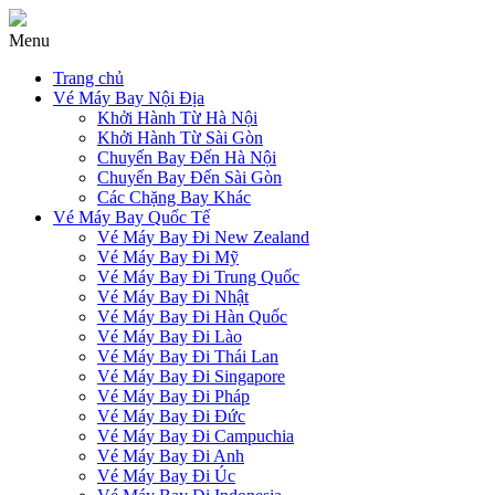
Menu
Trang chủ
Vé Máy Bay Nội Địa
Khởi Hành Từ Hà Nội
Khởi Hành Từ Sài Gòn
Chuyến Bay Đến Hà Nội
Chuyến Bay Đến Sài Gòn
Các Chặng Bay Khác
Vé Máy Bay Quốc Tế
Vé Máy Bay Đi New Zealand
Vé Máy Bay Đi Mỹ
Vé Máy Bay Đi Trung Quốc
Vé Máy Bay Đi Nhật
Vé Máy Bay Đi Hàn Quốc
Vé Máy Bay Đi Lào
Vé Máy Bay Đi Thái Lan
Vé Máy Bay Đi Singapore
Vé Máy Bay Đi Pháp
Vé Máy Bay Đi Đức
Vé Máy Bay Đi Campuchia
Vé Máy Bay Đi Anh
Vé Máy Bay Đi Úc