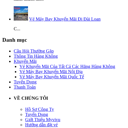
Vé Máy Bay Khuyến Mãi Đi Đài Loan
C...
Danh mục
Câu Hỏi Thường Gặp
Thông Tin Hàng Không
Khuyến Mãi
Vé Khuyến Mãi Của Tất Cả Các Hãng Hàng Không
Vé Máy Bay Khuyến Mãi Nội Địa
Vé Máy Bay Khuyến Mãi Quốc Tế
Tuyển Dụng
Thanh Toán
VỀ CHÚNG TÔI
Hồ Sơ Công Ty
Tuyển Dụng
Giới Thiệu Myvivu
Hướng dẫn đặt vé