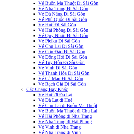
Vé Buôn Ma Thuột Đi Sài Gòn
Vé Nha Trang Đi Sài Gòn
Vé Đà Nẵng Đi Sài Gòn
Vé Phú Quốc Đi Sài Gòn
Vé Huế Đi Sài Gòn
Vé Hải Phòng Đi Sài Gòn
Vé Quy Nhơn Đi Sài Gòn
Vé Pleiku Đi Sài Gòn
Vé Chu Lai Đi Sài Gòn
Vé Côn Đảo Đi Sài Gòn
Vé Đồng Hới Đi Sài Gòn
Vé Tuy Hòa Đi Sài Gòn
Vé Vinh Đi Sài Gòn
Vé Thanh Hóa Đi Sài Gòn
Vé Cà Mau Đi Sài Gòn
Vé Rạch Giá Đi Sài Gòn
Các Chặng Bay Khác
Vé Huế đi Đà Lạt
Vé Đà Lạt đi Huế
Vé Chu Lai đi Buôn Ma Thuột
Vé Buôn Ma Thuột đi Chu Lai
Vé Hải Phòng đi Nha Trang
Vé Nha Trang đi Hải Phòng
Vé Vinh đi Nha Trang
Vé Nha Trang đi Vinh