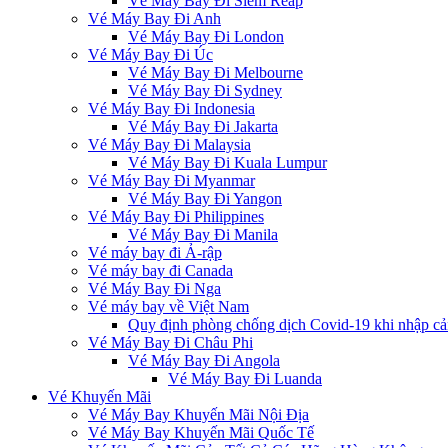
Vé Máy Bay Đi Siem Reap
Vé Máy Bay Đi Anh
Vé Máy Bay Đi London
Vé Máy Bay Đi Úc
Vé Máy Bay Đi Melbourne
Vé Máy Bay Đi Sydney
Vé Máy Bay Đi Indonesia
Vé Máy Bay Đi Jakarta
Vé Máy Bay Đi Malaysia
Vé Máy Bay Đi Kuala Lumpur
Vé Máy Bay Đi Myanmar
Vé Máy Bay Đi Yangon
Vé Máy Bay Đi Philippines
Vé Máy Bay Đi Manila
Vé máy bay đi Ả-rập
Vé máy bay đi Canada
Vé Máy Bay Đi Nga
Vé máy bay về Việt Nam
Quy định phòng chống dịch Covid-19 khi nhập cả
Vé Máy Bay Đi Châu Phi
Vé Máy Bay Đi Angola
Vé Máy Bay Đi Luanda
Vé Khuyến Mãi
Vé Máy Bay Khuyến Mãi Nội Địa
Vé Máy Bay Khuyến Mãi Quốc Tế