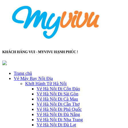
KHÁCH HÀNG VUI - MYVIVU HẠNH PHÚC !
Trang chủ
Vé Máy Bay Nội Địa
Khởi Hành Từ Hà Nội
Vé Hà Nội Đi Côn Đảo
Vé Hà Nội Đi Sài Gòn
Vé Hà Nội Đi Cà Mau
Vé Hà Nội Đi Cần Thơ
Vé Hà Nội Đi Phú Quốc
Vé Hà Nội Đi Đà Nẵng
Vé Hà Nội Đi Nha Trang
Vé Hà Nội Đi Đà Lạt