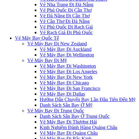
Vé Nha Trang Đi Đà Nẵng
Vé Phú Quốc Đi Cần Thơ
Vé Đà Nẵng Đi Cần Thơ
Vé Cần Thơ Đi Đà Nẵng
Vé Phú Quốc Đi Rạch Giá
Vé Rạch Giá Đi Phú Quốc
Vé Máy Bay Quốc Tế
Vé Máy Bay Đi New Zealand
Vé Máy Bay Đi Auckland
Vé Máy Bay Đi Wellington
Vé Máy Bay Đi Mỹ
Vé Máy Bay Đi Washington
Vé Máy Bay Đi Los Angeles
Vé Máy Bay Đi New York
Vé Máy Bay Đi Chicago
Vé Máy Bay Đi San Francisco
Vé Máy Bay Đi Dallas
Hướng Dẫn Chuyến Bay Lần Đầu Tiên Đến Mỹ
Danh Sách Sân Bay Ở Mỹ
Vé Máy Bay Đi Trung Quốc
Danh Sách Sân Bay Ở Trung Quốc
Vé Máy Bay Đi Thượng Hải
Kinh Nghiệm Đánh Hàng Quảng Châu
Vé Máy Bay Đi Quảng Châu
Vé Máy Bay Đi Bắc Kinh