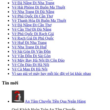
Vé Đà Nẵng Đi Nha Trang
Vé Hải Phòng Đi Buôn Ma Thuột
Vé Nha Trang Đi Đà Nẵng
Vé Phú Quốc Đi Cần Thơ
Vé Thanh Hóa Đi Buôn Ma Thuột
Vé Đà Nẵng Đi Cần Thơ
Vé Cần Thơ Đi Đà Nẵng
Vé Phú Quốc Đi Rạch Giá
Vé Rạch Giá Đi Phú Quốc
Vé Huế Đi Nha Trang
Vé Nha Trang Đi Huế
Vé Sài Gòn Đi Vân Đồn
Vé Vân Đồn Đi Sài Gòn
Vé Máy Bay Hà Nội Đi Côn Đảo
Vé Côn Đảo Đi Hà Nội
Vé Cà Mau Đi Hà Nội
Vì sao giá vé máy bay mỗi lúc đặt vé lại khác nhau
Tin mới
An Tâm Chuyển Tiền Qua Ngân Hàng
Quý Khách Hoàn Toàn An Tâm Chuyển...