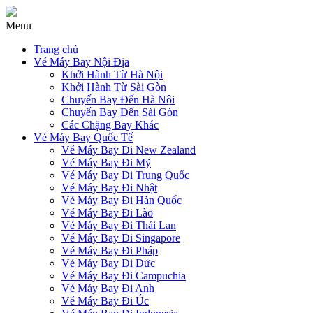
Menu
Trang chủ
Vé Máy Bay Nội Địa
Khởi Hành Từ Hà Nội
Khởi Hành Từ Sài Gòn
Chuyến Bay Đến Hà Nội
Chuyến Bay Đến Sài Gòn
Các Chặng Bay Khác
Vé Máy Bay Quốc Tế
Vé Máy Bay Đi New Zealand
Vé Máy Bay Đi Mỹ
Vé Máy Bay Đi Trung Quốc
Vé Máy Bay Đi Nhật
Vé Máy Bay Đi Hàn Quốc
Vé Máy Bay Đi Lào
Vé Máy Bay Đi Thái Lan
Vé Máy Bay Đi Singapore
Vé Máy Bay Đi Pháp
Vé Máy Bay Đi Đức
Vé Máy Bay Đi Campuchia
Vé Máy Bay Đi Anh
Vé Máy Bay Đi Úc