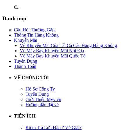
C...
Danh mục
Câu Hỏi Thường Gặp
Thông Tin Hàng Không
Khuyến Mãi
Vé Khuyến Mãi Của Tất Cả Các Hãng Hàng Không
Vé Máy Bay Khuyến Mãi Nội Địa
Vé Máy Bay Khuyến Mãi Quốc Tế
Tuyển Dụng
Thanh Toán
VỀ CHÚNG TÔI
Hồ Sơ Công Ty
Tuyển Dụng
Giới Thiệu Myvivu
Hướng dẫn đặt vé
TIỆN ÍCH
Kiểm Tra Lừa Đảo ? Vé Giả ?