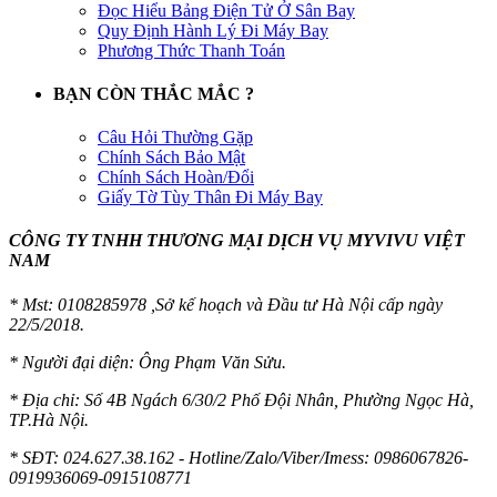
Đọc Hiểu Bảng Điện Tử Ở Sân Bay
Quy Định Hành Lý Đi Máy Bay
Phương Thức Thanh Toán
BẠN CÒN THẮC MẮC ?
Câu Hỏi Thường Gặp
Chính Sách Bảo Mật
Chính Sách Hoàn/Đổi
Giấy Tờ Tùy Thân Đi Máy Bay
CÔNG TY TNHH THƯƠNG MẠI DỊCH VỤ MYVIVU VIỆT
NAM
* Mst:
0108285978 ,Sở kế hoạch và Đầu tư Hà Nội cấp ngày
22/5/2018.
* Người đại diện: Ông Phạm Văn Sửu.
* Địa chỉ: Số 4B Ngách 6/30/2 Phố Đội Nhân, Phường Ngọc Hà,
TP.Hà Nội.
* SĐT: 024.627.38.162 - Hotline/Zalo/Viber/Imess: 0986067826-
0919936069-0915108771