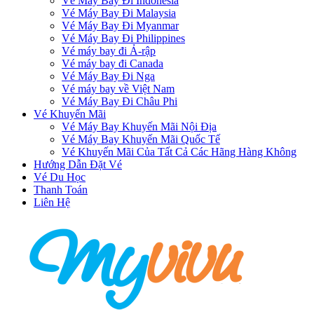
Vé Máy Bay Đi Indonesia
Vé Máy Bay Đi Malaysia
Vé Máy Bay Đi Myanmar
Vé Máy Bay Đi Philippines
Vé máy bay đi Ả-rập
Vé máy bay đi Canada
Vé Máy Bay Đi Nga
Vé máy bay về Việt Nam
Vé Máy Bay Đi Châu Phi
Vé Khuyến Mãi
Vé Máy Bay Khuyến Mãi Nội Địa
Vé Máy Bay Khuyến Mãi Quốc Tế
Vé Khuyến Mãi Của Tất Cả Các Hãng Hàng Không
Hướng Dẫn Đặt Vé
Vé Du Học
Thanh Toán
Liên Hệ