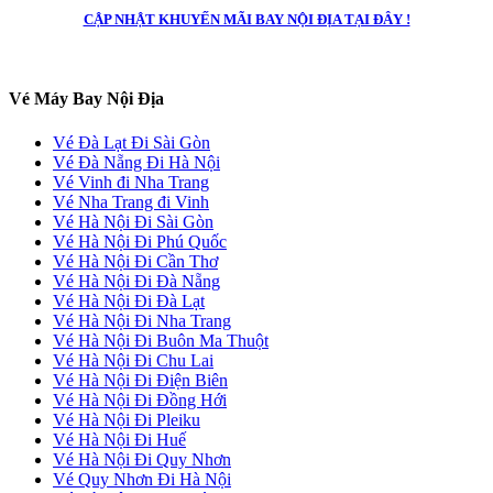
CẬP NHẬT KHUYẾN MÃI BAY NỘI ĐỊA TẠI ĐÂY !
Vé Máy Bay Nội Địa
Vé Đà Lạt Đi Sài Gòn
Vé Đà Nẵng Đi Hà Nội
Vé Vinh đi Nha Trang
Vé Nha Trang đi Vinh
Vé Hà Nội Đi Sài Gòn
Vé Hà Nội Đi Phú Quốc
Vé Hà Nội Đi Cần Thơ
Vé Hà Nội Đi Đà Nẵng
Vé Hà Nội Đi Đà Lạt
Vé Hà Nội Đi Nha Trang
Vé Hà Nội Đi Buôn Ma Thuột
Vé Hà Nội Đi Chu Lai
Vé Hà Nội Đi Điện Biên
Vé Hà Nội Đi Đồng Hới
Vé Hà Nội Đi Pleiku
Vé Hà Nội Đi Huế
Vé Hà Nội Đi Quy Nhơn
Vé Quy Nhơn Đi Hà Nội